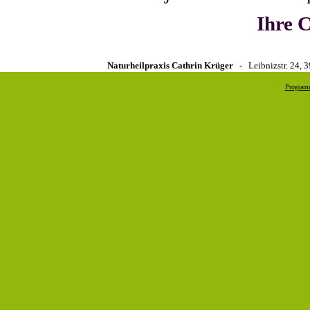
Ihre 
Naturheilpraxis Cathrin Krüger -
Leibnizstr. 24
Program