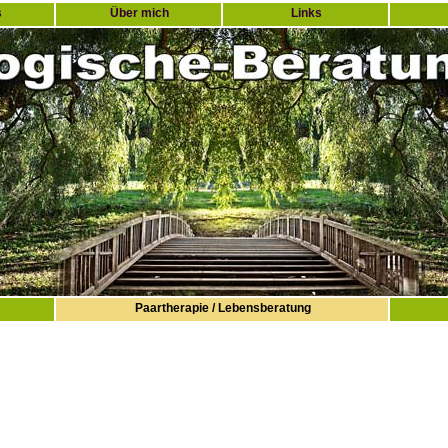
s
Über mich
Links
Paartherapie / Lebensberatung