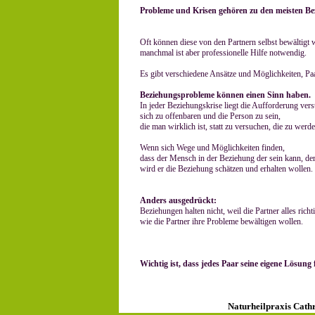
Probleme und Krisen gehören zu den meisten B
Oft können diese von den Partnern selbst bewältigt
manchmal ist aber professionelle Hilfe notwendig.
Es gibt verschiedene Ansätze und Möglichkeiten, Paa
Beziehungsprobleme können einen Sinn haben.
In jeder Beziehungskrise liegt die Aufforderung vers
sich zu offenbaren und die Person zu sein,
die man wirklich ist, statt zu versuchen, die zu werde
Wenn sich Wege und Möglichkeiten finden,
dass der Mensch in der Beziehung der sein kann, der 
wird er die Beziehung schätzen und erhalten wollen.
Anders ausgedrückt:
Beziehungen halten nicht, weil die Partner alles ric
wie die Partner ihre Probleme bewältigen wollen.
Wichtig ist, dass jedes Paar seine eigene Lösung 
Naturheilpraxis Cat