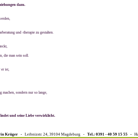
eziehungen dazu.
 werden,
rberatung und -therapie zu gestalten.
teckt,
n, die man sein soll.
er ist,
htig machen, sondern nur so lange,
findet und seine Liebe verwirklicht.
hrin Krüger -
Leibnizstr. 24, 39104 Magdeburg -
Tel.: 0391 - 40 59 15 55 -
Ha